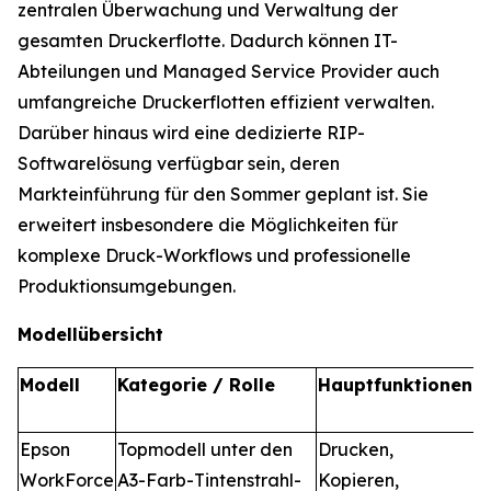
zentralen Überwachung und Verwaltung der
gesamten Druckerflotte. Dadurch können IT-
Abteilungen und Managed Service Provider auch
umfangreiche Druckerflotten effizient verwalten.
Darüber hinaus wird eine dedizierte RIP-
Softwarelösung verfügbar sein, deren
Markteinführung für den Sommer geplant ist. Sie
erweitert insbesondere die Möglichkeiten für
komplexe Druck-Workflows und professionelle
Produktionsumgebungen.
Modellübersicht
Modell
Kategorie / Rolle
Hauptfunktionen
D
V
Epson
Topmodell unter den
Drucken,
H
WorkForce
A3-Farb-Tintenstrahl-
Kopieren,
T