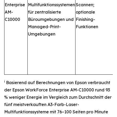
Enterprise
Multifunktionssystemen
Scannen;
T
AM-
für zentralisierte
optionale
h
C10000
Büroumgebungen und
Finishing-
n
Managed-Print-
Funktionen
E
Umgebungen
v
i
Basierend auf Berechnungen von Epson verbraucht
der Epson WorkForce Enterprise AM-C10000 rund 93
% weniger Energie im Vergleich zum Durchschnitt der
fünf meistverkauften A3-Farb-Laser-
Multifunktionssysteme mit 76–100 Seiten pro Minute