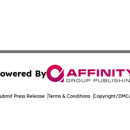
owered By
ubmit Press Release
Terms & Conditions
Copyright/DMCA
s Inc. dba Affinity Group Publishing & Alabama STEM News
Cookie Settings / Your Privacy Choices