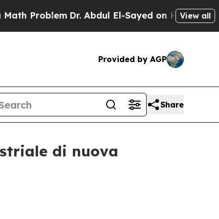
lem
Dr. Abdul El-Sayed on Historic Michigan Win: 
View all
Provided by AGP
Share
striale di nuova