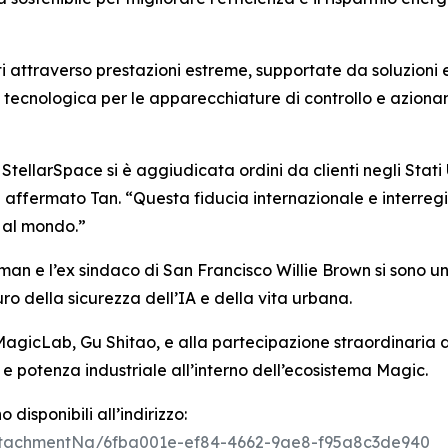
ti attraverso prestazioni estreme, supportate da soluzioni 
 tecnologica per le apparecchiature di controllo e azionam
tellarSpace si è aggiudicata ordini da clienti negli Stati U
ha affermato Tan. “Questa fiducia internazionale e interr
i al mondo.”
lman e l’ex sindaco di San Francisco Willie Brown si sono u
o della sicurezza dell’IA e della vita urbana.
MagicLab, Gu Shitao, e alla partecipazione straordinaria d
 e potenza industriale all’interno dell’ecosistema Magic.
sponibili all’indirizzo:
tachmentNg/6fba001e-ef84-4662-9ae8-f95a8c3de940