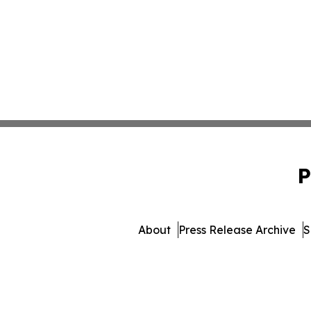
P
About
Press Release Archive
S
© 1995-2026 Newsmatic