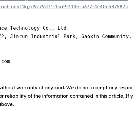
tachmentNg/d9c79d71-1ca9-414e-b377-4c40e587587c
ce Technology Co., Ltd.

72, Jinrun Industrial Park, Gaoxin Community,
.com
without warranty of any kind. We do not accept any responsib
r reliability of the information contained in this article. I
 above.