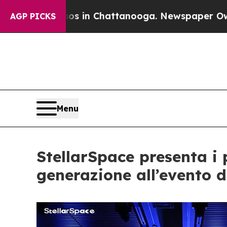
haos in Chattanooga. Newspaper Owner Calls th
AGP PICKS
Menu
StellarSpace presenta i
generazione all’evento di