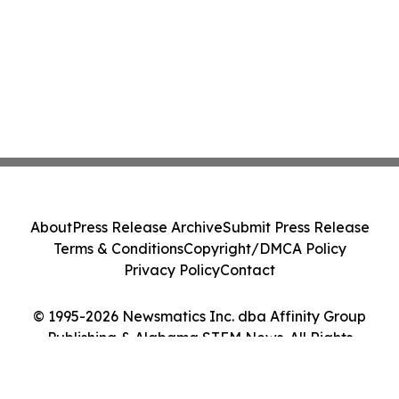
About
Press Release Archive
Submit Press Release
Terms & Conditions
Copyright/DMCA Policy
Privacy Policy
Contact
© 1995-2026 Newsmatics Inc. dba Affinity Group
Publishing & Alabama STEM News. All Rights
Reserved.
Cookie Settings / Your Privacy Choices