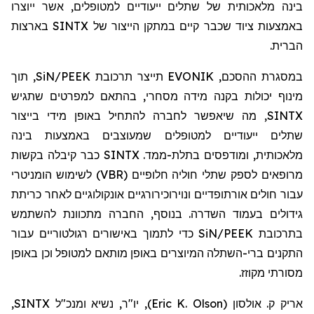
בינה מלאכותית של שתלים
ייעודיים
למטופל
ים
, אשר ייוצרו
באמצעות ציוד שכבר קיים במתקן הייצור של
SINTX
באר
צות
הברית
.
במסגרת ההסכם,
EVONIK
תייצר תרכובת
SiN/PEEK
,
תוך
מינוף יכולות
בקנה מידה מסחרי
,
בהתאם למפרטי
ם שתגיש
SINTX
, מה שיאפשר לחברה להתחיל באופן מידי בייצור
שתלים
ייעודיים
למטופל
ים
ש
מעוצבים באמצעות בינה
מלאכותית,
ו
מודפסים בתלת-ממד.
SINTX
כבר קיבלה בקשות
מרופאים לספק שתלי חוליה
חלופיים (
VBR
)
לשימוש הומניטרי
עבור חולים אורתופדיים ונוירוכירורגיים אונקולוגיים לאחר כריתת
גידולים בעמוד השדרה. בנוסף, החברה מתכוונת להשתמש
בתרכובת
SiN/PEEK
כדי לתמוך באישורים רגולטוריים
עבור
התקנים
ברי-השתלה
המיוצרים באופן מותאם למטופל
וכן באופן
מסורתי מקוזז.
אריק ק. אולסון
(
Eric K. Olson
)
, יו"ר, נשיא ומנכ"ל SINTX,