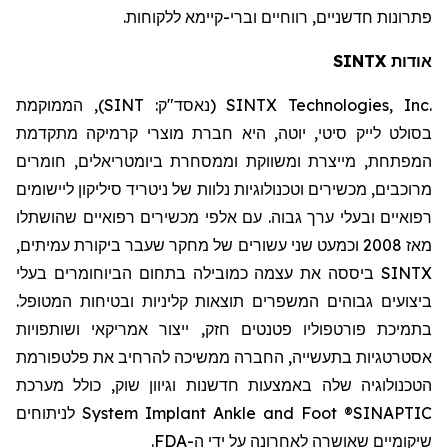
פתרונות חדשניים, רווחיים וברי-קיימא ללקוחות.
אודות SINTX
SINTX Technologies, Inc.
(נאסד"ק:
SINT
)
, הממוקמת
בסולט
לייק סיטי, יוטה, היא חברת
מוצרי
קרמיקה מתקדמת
המפתחת
, מייצרת ומשווקת
ומ
מ
סחרת
ביומטריאלים
, חומרים
מרוכבים, מכשירים וטכנולוגיות נלוות של
ניטריד
סיליקון ליישומים
רפואיים ובעלי ערך גבוה. עם אלפי מכשירים רפואיים שהושתלו
מאז 2008 וכמעט שני עשורים של מחקר שעבר ביקורת עמיתים,
SINTX ביססה את עצמה כמובילה בתחום
הביוחומרים
בעלי
ביצועים גבוהים המשפרים תוצאות קליניות ובטיחות המטופל.
בתמיכת פורטפוליו פטנטים חזק, ייצור אמריקאי ושותפויות
אסטרטגיות בתעשייה, החברה ממשיכה להרחיב את פלטפורמת
הטכנולוגיה שלה באמצעות חדשנות וגיוון שוק, כולל מערכת
SINAPTIC®
Foot
and
Ankle
Implant
System
לניתוחים
שיקומיים שאושרה לאחרונה על ידי ה-FDA
.