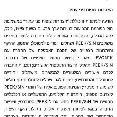
הצהרות צופות פני עתיד
הודעה לעיתונות זו כוללת "הצהרות צופות פני עתיד" במשמעות
חוק רפורמת התביעות בניירות ערך פרטיים משנת 1995, כולל,
ללא הגבלה, הצהרות הנוגעות: יכולת החברה לייצר חומרים
משולבים
SiN
/PEEK ושתלים ייעודיים למטופל; התזמון, ההיקף
והיתרונות הצפויים של הסכם האספקה של החברה עם
EVONIK
; מאפייני ביצועי המוצר הצפויים של תרכובת
SiN
/PEEK ותהליכי הייצור
התוספתי הקשורים; תוכניות החברה
לקדם אישורים רגולטוריים למכשירים מושתלים ייחודיים
למטופלים ומסורתיים; ציפיות לגבי שתלים להחלפת גוף חוליות
לשימוש הומניטרי; הזמינות הפוטנציאלית של חומרי
SiN
/PEEK
ליצרנים נוספים; היתרונות הקליניים, התפעוליים או הכלכליים
החזויים של
SiN
/PEEK בהשוואה ל-PEEK סטנדרטי; וציפיות
החברה בנוגע לפיתוח מערכות איכות, הגדלת היקף הייצור,
הזדמנויות שוק רחבות יותר ואינדיקציות עתידיות. הצהרות