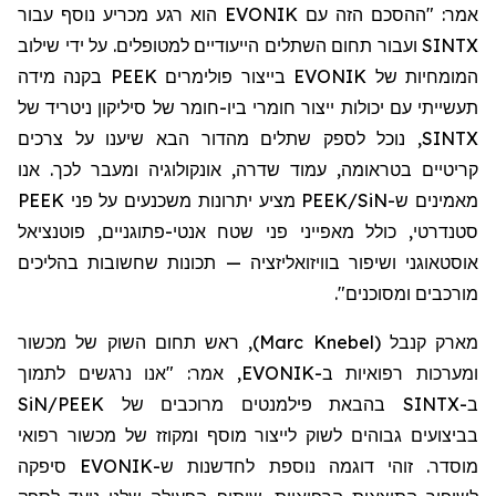
אמר: "ההסכם הזה עם EVONIK הוא רגע מכריע נוסף עבור
SINTX ועבור תחום השתלים הייעודיים למטופלים. על ידי שילוב
המומחיות של EVONIK בייצור פולימרים PEEK בקנה מידה
תעשייתי עם יכולות ייצור חומרי ביו-חומר של סיליקון
ניטריד
של
SINTX, נוכל לספק שתלים מהדור הבא שיענו על צרכים
קריטיים בטראומה, עמוד שדרה, אונקולוגיה ומעבר לכך. אנו
מאמינים ש-
SiN
/PEEK מציע יתרונות משכנעים על פני PEEK
סטנדרטי, כולל מאפייני פני שטח אנטי-פתוגניים, פוטנציאל
אוסטאוגני
ושיפור בוויזואליזציה — תכונות שחשובות בהליכים
מורכבים ומסוכנים
".
מארק
קנבל
(
Marc Knebel
)
, ראש
תחום
השוק של מכשור
ומערכות
רפואיות
ב-
EVONIK
, אמר: "אנו נרגשים לתמוך
ב-
SINTX
בהבאת
פילמנט
ים
מרוכבים של
SiN/PEEK
ב
ביצועים גבוהים לשוק לייצור
מוסף ומקוזז
של מכשור רפואי
מוסדר. זוהי דוגמה נוספת לחדשנות ש-
EVONIK
סיפקה