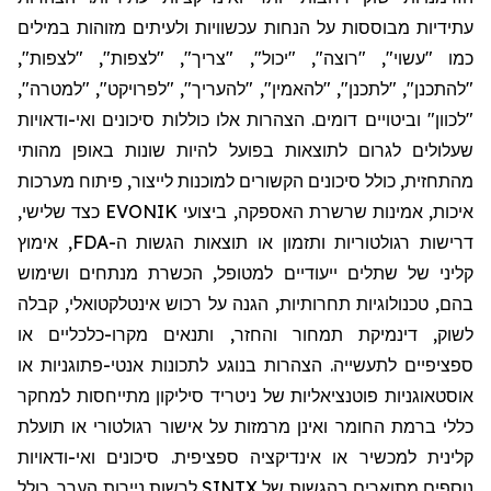
עתידיות מבוססות על הנחות עכשוויות ולעיתים מזוהות במילים
כמו "עשוי", "רוצה", "יכול", "צריך", "לצפות", "לצפות",
"
להתכנן
", "לתכנן", "להאמין", "להעריך", "לפרויקט", "למטרה",
"לכוון" וביטויים דומים. הצהרות אלו כוללות סיכונים ואי-ודאויות
שעלולים לגרום לתוצאות בפועל להיות שונות באופן מהותי
מהתחזית, כולל סיכונים הקשורים למוכנות לייצור, פיתוח מערכות
איכות, אמינות שרשרת האספקה, ביצועי EVONIK כצד שלישי,
דרישות רגולטוריות ותזמון או תוצאות הגשות ה-FDA, אימוץ
קליני של שתלים ייעודיים למטופל, הכשרת מנתחים ושימוש
בהם, טכנולוגיות תחרותיות, הגנה על רכוש אינטלקטואלי, קבלה
לשוק, דינמיקת תמחור והחזר, ותנאים מקרו-כלכליים או
ספציפיים לתעשייה. הצהרות בנוגע לתכונות אנטי-פתוגניות או
אוסטאוגניות
פוטנציאליות של
ניטריד
סיליקון מתייחסות למחקר
כללי ברמת החומר ואינן מרמזות על אישור רגולטורי או תועלת
קלינית למכשיר או אינדיקציה ספציפית. סיכונים ואי-ודאויות
נוספים מתוארים בהגשות של SINTX לרשות ניירות הערך, כולל