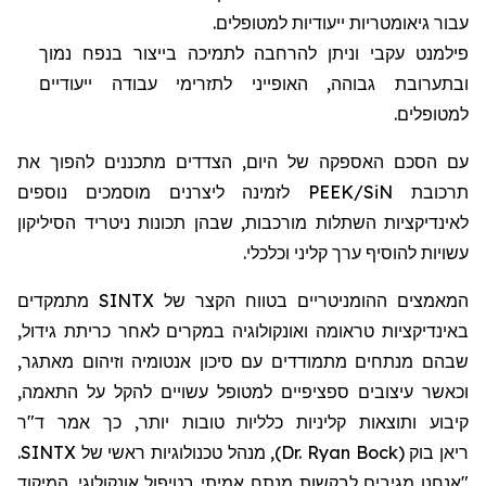
עבור גיאומטריות
ייעודיות
למטופל
ים
.
פילמנט
עקבי וניתן להרחבה לתמיכה בייצור בנפח נמוך
ובתערובת גבוהה, האופייני
לתזרימי
עבודה
ייעודיים
למטופל
ים
.
עם הסכם האספקה של היום, הצדדים מתכננים להפוך את
תרכובת
SiN
/PEEK לזמינה ליצרנים מוסמכים נוספים
לאינדיקציות השתלות מורכבות, שבהן תכונות
ניטריד
הסיליקון
עשויות להוסיף ערך קליני וכלכלי.
המאמצים ההומניטריים בטווח הקצר של SINTX מתמקדים
באינדיקציות טראומה ואונקולוגיה במקרים לאחר כריתת גידול,
שבהם מנתחים מתמודדים עם סיכון אנטומיה וזיהום מאתגר,
וכאשר עיצובים ספציפיים למטופל עשויים להקל על התאמה,
קיבוע ותוצאות קליניות כלליות טובות יותר, כך אמר ד"ר
ריאן
בוק
(
Dr. Ryan Bock
)
,
מנהל טכנולוגיות ראשי
של SINTX.
"אנחנו מגיבים לבקשות מנתח אמיתי בטיפול אונקולוגי. המיקוד