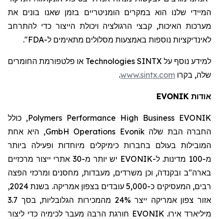
המיידי שלנו הוא במקרים הומניטריים בזמן שאנו בונים את
מערכות האיכות, קבצי הרגולציה ויכולת הייצור כדי להתרחב
לאינדיקציות נוספות באמצעות מסלולים מתאימים ל-FDA"
.
למידע נוסף על SINTX
Technologies
או פלטפורמת החומרים
שלה, בקרו
www.sintx.com
.
אודות EVONIK
EVONIK
Business
High
Performance
Polymers
, כולל
החברה הבת שלה
Evonik
Operations
GmbH
, היא אחת
המובילות בעולם בחברות כימיקלים מיוחדות ופעילה ביותר
מ-100 מדינות. ל-EVONIK יש יותר מ-30 אתרי ייצור מרכזיים
בארה"ב ובקנדה, וכן משרדים, מעבדות, מחסנים ומרכזי הפצה
רבים, המעסיקים כ-5,000 עובדים בצפון אמריקה. בשנת 2024,
אזור צפון אמריקה ייצר 24% מהמכירות הגלובליות, בסך 3.7
מיליארד אירו. EVONIK חורגת הרבה מעבר לכימיה כדי ליצור