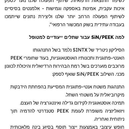
לשיפור התוצאות הרפואיות. שיתוף הפעולה שלנו נועד לספק
איכות עקבית, אמינות
ב
אספקה
וגמישות
-
אלמנטים
בסיסיים
לשיתוף
הפעולה
הרחב
יותר
שלנו
וליצירת
נתונים
שייתמכו
בעבודה
עתידית
בשוק
המכשור
הרפואי".
למה
/PEEK
SiN
עבור שתלים
ייעודיים
למטופל
הסיליקון
ניטריד
של
SINTX
נלמד
בשל התנהגותו
האנטי-פתוגנית ותכונותיו
האוסטאוגניות
, בעוד שחומרי
PEEK
מרוכבים
מוערכים בשל רמת הבהירות
הרדיואלית
והיכולת לכוונון
מכני.
ה
שילוב
SiN/PEEK
שואף לספק:
התנהגות משטח אנטי-פתוגנית המסייעת בהפחתת הידבקות
מיקרוביאלית
על משטחי השתל.
תמיכה
אוסטאוגנית
לקידום גדילה ואינטגרציה של העצם.
ויזואליזציה משופרת לעומת
PEEK
סטנדרטי להדמיה תוך
ניתוחית ואחריה.
חופש עיצובי באמצעות ייצור תוסף בסיוע בינה מלאכותית