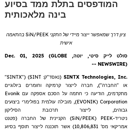
המודפסים בתלת ממד בסיוע
בינה מלאכותית
ציון דרך שמאפשר ייצור
מיידי
של התקני
/PEEK
SiN
בהתאמה
אישית
סולט לייק סיטי, יוטה, Dec. 01, 2025 (GLOBE
NEWSWIRE) --
SINTX Technologies, Inc.
(נאסד"ק: SINT) ("SINTX"
או "החברה")
, חבר
ה לייצור
קרמיקה ו
חומרים ביולוגיים
מתקדמים, הודיעה כי חתמה על הסכם אספקה
עם
Evonik
Corporation
(EVONIK)
, מובילה עולמית בפולימרי
ביצועים
גבוהים, לייצור תרכובת הסיליקון
ניטריד
-
PEEK
(
SiN/PEEK
)
הקניינית של החברה (פטנט
אמריקאי מס' 10,806,831) אשר תוכננה לייצור תוסף בסיוע