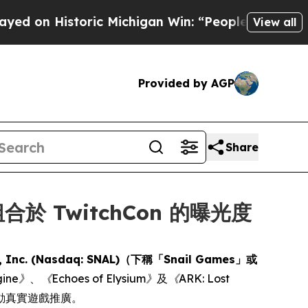
 Historic Michigan Win: “People Are Sick and Tire
View all
Provided by AGP
Share
合於 TwitchCon 的曝光度
l, Inc. (Nasdaq: SNAL)（下稱「Snail Games」或
gine》
、
《Echoes of Elysium》
及
《ARK: Lost
動真實遊戲推廣。