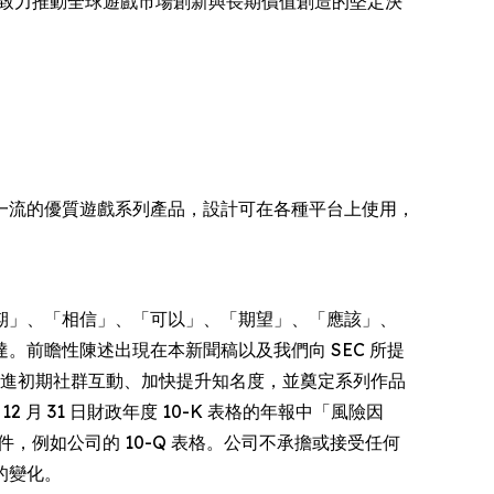
相，重申其致力推動全球遊戲市場創新與長期價值創造的堅定決
樂，擁有一流的優質遊戲系列產品，設計可在各種平台上使用，
期」、「相信」、「可以」、「期望」、「應該」、
前瞻性陳述出現在本新聞稿以及我們向 SEC 所提
旨在促進初期社群互動、加快提升知名度，並奠定系列作品
2 月 31 日財政年度 10-K 表格的年報中「風險因
他文件，例如公司的 10-Q 表格。公司不承擔或接受任何
的變化。