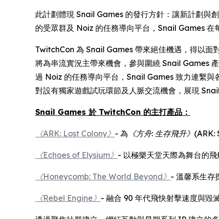
此計劃體現 Snail Games 的發行方針：讓新計
的受眾群及 Noiz 的任務導向平台，Snail Ga
TwitchCon 為 Snail Games 帶來絕佳機
將為串流實況主帶來機會，參與圍繞 Snail Ga
過 Noiz 的任務導向平台，Snail Games 致
對設有獨家遊戲試玩環節及人脈交流機會，展現 Snai
Snail Games 於 TwitchCon 的主打產品：
《ARK: Lost Colony》
- 為
《方舟
:
生存飛升》
(ARK: 
《Echoes of Elysium》
- 以極樂天堂天際為舞台的飛
《Honeycomb: The World Beyond》
- 溫馨系生
《Rebel Engine》
- 融合 90 年代飛快射擊速度