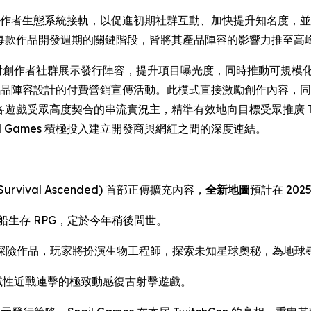
劃與創作者生態系統接軌，以促進初期社群互動、加快提升知名度，並奠
mes 在每款作品開發週期的關鍵階段，皆將其產品陣容的影響力推至高
遇，得以面對創作者社群展示發行陣容，提升項目曝光度，同時推動可規模化的
mes 產品陣容設計的付費營銷宣傳活動。此模式直接激勵創作內
力連繫與各遊戲受眾高度契合的串流實況主，精準有效地向目標受眾推廣 
l Games 積極投入建立開發商與網紅之間的深度連結。
Survival Ascended)
首部正傳擴充內容，
全新地圖
預計在 2025
船生存 RPG，定於今年稍後問世。
存探險作品，玩家將扮演生物工程師，探索未知星球奧秘，為地球
與毀滅性近戰連擊的極致動感復古射擊遊戲。