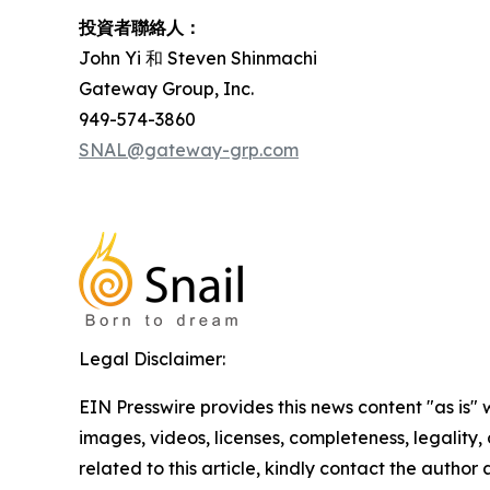
投資者聯絡人：
John Yi 和 Steven Shinmachi
Gateway Group, Inc.
949-574-3860
SNAL@gateway-grp.com
Legal Disclaimer:
EIN Presswire provides this news content "as is" 
images, videos, licenses, completeness, legality, o
related to this article, kindly contact the author