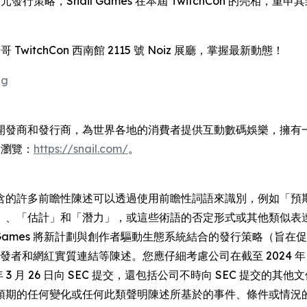
發行策略，Snail Games 在本屆 TwitchCon 的亮
哥 TwitchCon 西南館 2115 號 Noiz 展廳，掌握最新動態！
gg
是一家全球領先的獨立開發商和發行商，為世界各地的消費者提供互動數碼娛
請瀏覽：
https://snail.com/
。
含的許多前瞻性陳述可以透過使用前瞻性詞語來識別，例如「預
、「估計」和「潛力」，或這些術語的否定形式或其他類似表達。
l Games 將新計劃與創作者驅動生態系統結合的發行策略（
開發者和網紅實質連結等陳述。您應仔細考慮公司在截至 2024 年 1
3 月 26 日向 SEC 提交，還包括公司不時向 SEC 提交的其
預期的任何變化或任何此類聲明陳述所基於的事件、條件或情況